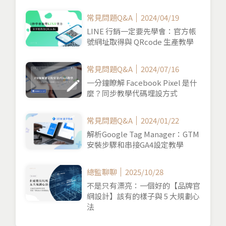
常見問題Q&A
2024/04/19
LINE 行銷一定要先學會：官方帳
號網址取得與 QRcode 生產教學
常見問題Q&A
2024/07/16
一分鐘瞭解 Facebook Pixel 是什
麼？同步教學代碼埋設方式
常見問題Q&A
2024/01/22
解析Google Tag Manager：GTM
安裝步驟和串接GA4設定教學
總監聊聊
2025/10/28
不是只有漂亮：一個好的【品牌官
網設計】該有的樣子與 5 大規劃心
法